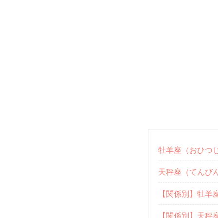
牡羊座（おひつ
天秤座（てんび
【関係別】牡羊
【関係別】天秤