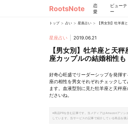
恋
ビューテ
RootsNote
愛
ー
>
>
>
トップ
占い
星座占い
【男女別】牡羊座と
星座占い
2019.06.21
【男女別】牡羊座と天秤
座カップルの結婚相性も
好奇心旺盛でリーダーシップを発揮す
座の相性を男女それぞれチェックして
ます。血液型別に見た牡羊座と天秤座
ださいね。
※商品PRを含む記事です。当メディアはAmazonア
しています。当サービスの記事で紹介している商品を購