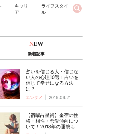
ル
キャリ
ライフスタイ
ア
ル
N
EW
新着記事
占いを信じる人・信じな
い人の心理10選！占いを
信じて幸せになる方法
は？
エンタメ
2019.06.21
【宿曜占星術】奎宿の性
格・相性・恋愛傾向につ
いて！2018年の運勢も