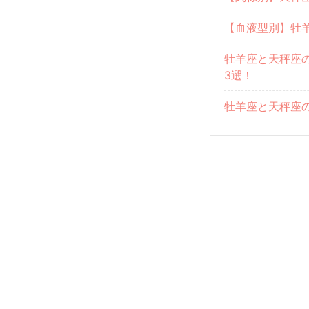
【血液型別】牡
牡羊座と天秤座
3選！
牡羊座と天秤座