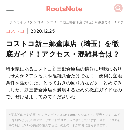
RootsNote
>
>
>
トップ
ライフスタイル
コストコ
コストコ新三郷倉庫店（埼玉）を徹底ガイド！アクセ
コストコ
2020.12.25
コストコ新三郷倉庫店（埼玉）を徹
底ガイド！アクセス・混雑具合は？
埼玉県にあるコストコ新三郷倉庫店の情報に興味はあり
ませんか？アクセスや混雑具合だけでなく、便利な立地
条件を活かした、とっておきの回り方などをまとめてみ
ました。新三郷倉庫店を満喫するための徹底ガイドなの
で、ぜひ活用してみてくださいね。
※商品PRを含む記事です。当メディアはAmazonアソシエイト、楽天アフィリエイ
トを始めとした各種アフィリエイトプログラムに参加しています。当サービスの記
事で紹介している商品を購入すると、売上の一部が弊社に還元されます。