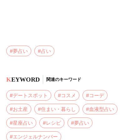
#夢占い
#占い
K
EYWORD
関連のキーワード
#デートスポット
#コスメ
#コーデ
#お土産
#住まい・暮らし
#血液型占い
#星座占い
#レシピ
#夢占い
#エンジェルナンバー