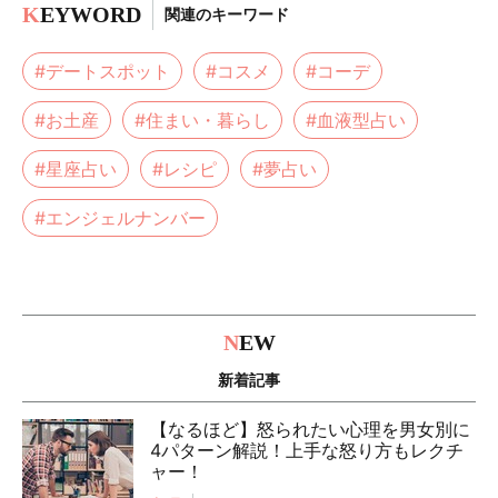
K
EYWORD
関連のキーワード
#デートスポット
#コスメ
#コーデ
#お土産
#住まい・暮らし
#血液型占い
#星座占い
#レシピ
#夢占い
#エンジェルナンバー
N
EW
新着記事
【なるほど】怒られたい心理を男女別に
4パターン解説！上手な怒り方もレクチ
ャー！