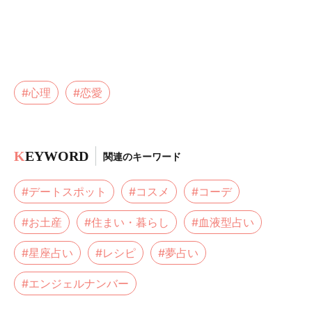
#心理
#恋愛
K
EYWORD
関連のキーワード
#デートスポット
#コスメ
#コーデ
#お土産
#住まい・暮らし
#血液型占い
#星座占い
#レシピ
#夢占い
#エンジェルナンバー