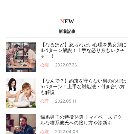
N
EW
新着記事
【なるほど】怒られたい心理を男女別に
4パターン解説！上手な怒り方もレクチ
ャー！
心理
2022.07.23
【なんで？】約束を守らない男の心理は
5パターン！上手な対処法・付き合い方
も解説
心理
2022.05.11
猫系男子の特徴14選！マイペースでクー
ルな猫系彼氏への接し方や診断も
心理
2022.04.06