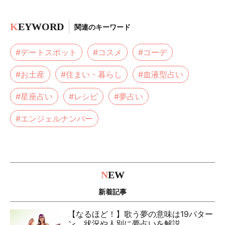
K
EYWORD
関連のキーワード
#デートスポット
#コスメ
#コーデ
#お土産
#住まい・暮らし
#血液型占い
#星座占い
#レシピ
#夢占い
#エンジェルナンバー
N
EW
新着記事
【なるほど！】歌う夢の意味は19パター
ン。状況や人別に夢占いを解説