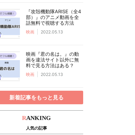
『攻殻機動隊ARISE（全4
部）』のアニメ動画を全
話無料で視聴する方法
映画
2022.05.13
映画『君の名は。』の動
画を違法サイト以外に無
料で見る方法はある？
映画
2022.05.13
新着記事をもっと見る
R
ANKING
人気の記事