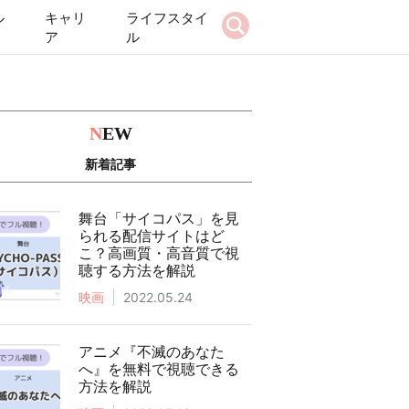
ル
キャリ
ライフスタイ
ア
ル
N
EW
新着記事
舞台「サイコパス」を見
られる配信サイトはど
こ？高画質・高音質で視
聴する方法を解説
映画
2022.05.24
アニメ『不滅のあなた
へ』を無料で視聴できる
方法を解説