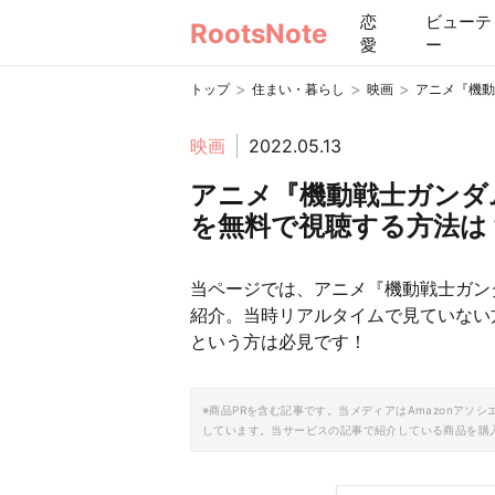
恋
ビューテ
RootsNote
愛
ー
>
>
>
トップ
住まい・暮らし
映画
アニメ『機動
映画
2022.05.13
アニメ『機動戦士ガンダム
を無料で視聴する方法は
当ページでは、アニメ『機動戦士ガン
紹介。当時リアルタイムで見ていない
という方は必見です！
※商品PRを含む記事です。当メディアはAmazonア
しています。当サービスの記事で紹介している商品を購