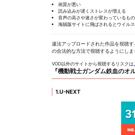
画質が悪い
読み込みが遅くストレスが増える
音声の高さや速さが変わっているもの
海賊版サイトに飛ばされるとウイルス
違法アップロードされた作品を視聴す
の合法的な方法で視聴するようにしま
VOD以外のサイトから視聴するリスクは
『機動戦士ガンダム鉄血のオル
1.U-NEXT