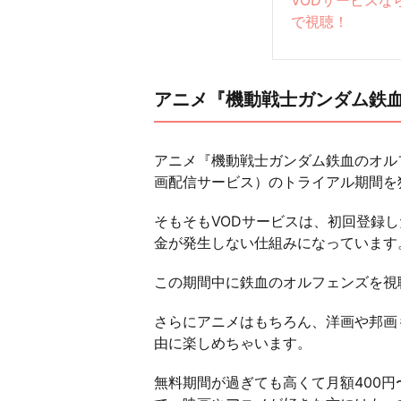
VODサービス
で視聴！
アニメ『機動戦士ガンダム鉄
アニメ『機動戦士ガンダム鉄血のオル
画配信サービス）のトライアル期間を
そもそもVODサービスは、初回登録し
金が発生しない仕組みになっています
この期間中に鉄血のオルフェンズを視
さらにアニメはもちろん、洋画や邦画
由に楽しめちゃいます。
無料期間が過ぎても高くて月額400円