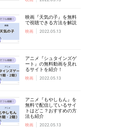
映画『天気の子』を無料
で視聴できる方法を解説
映画
2022.05.13
アニメ『シュタインズゲ
ート』の無料動画を見れ
るサイトを紹介！
映画
2022.05.13
アニメ『もやしもん』を
無料で配信しているサイ
トはどこ？おすすめの方
法も紹介
映画
2022.05.13