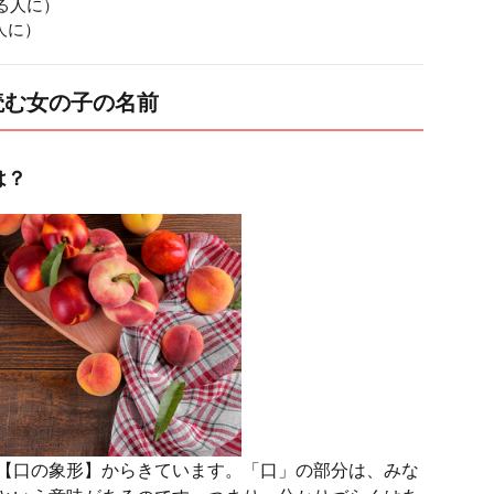
る人に）
人に）
読む女の子の名前
は？
【口の象形】からきています。「口」の部分は、みな