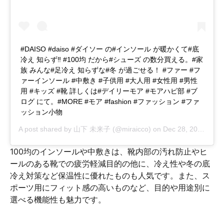
#DAISO #daiso #ダイソー の#インソール が暖かくて#底
冷え 知らず‼ #100均 だから#シューズ の数分買える。#家
族 みんな#足冷え 知らずな#冬 が過ごせる！ #ファー #フ
ァーインソール #中敷き #子供用 #大人用 #女性用 #男性
用 #キッズ #靴 詳しくは#デイリーモア #モアハピ部 #ブ
ログ にて。#MORE #モア #fashion #ファッション #ファ
ッション小物
A post shared by
山下 未来子
(@miraicco) on
Dec 28, 2017 at 8:44pm PST
100均のインソールや中敷きは、靴内部の汚れ防止やヒ
ールのある靴での疲労軽減目的の他に、冷え性や冬の底
冷え対策など保温性に優れたものも人気です。また、ス
ポーツ用にフィット感の高いものなど、目的や用途別に
選べる機能性も魅力です。