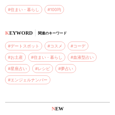
#住まい・暮らし
#100均
K
EYWORD
関連のキーワード
#デートスポット
#コスメ
#コーデ
#お土産
#住まい・暮らし
#血液型占い
#星座占い
#レシピ
#夢占い
#エンジェルナンバー
N
EW