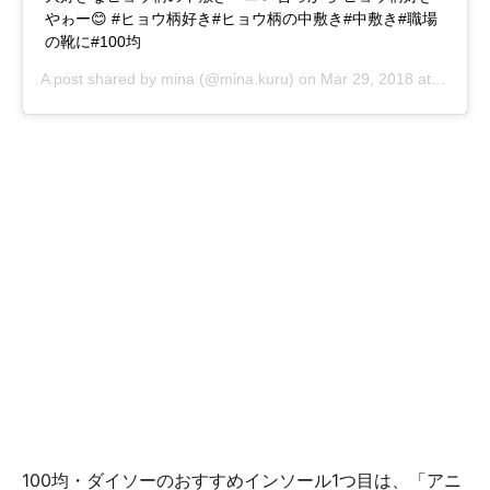
やゎー😊 #ヒョウ柄好き#ヒョウ柄の中敷き#中敷き#職場
の靴に#100均
A post shared by
mina
(@mina.kuru) on
Mar 29, 2018 at 4:33am PDT
100均・ダイソーのおすすめインソール1つ目は、「アニ