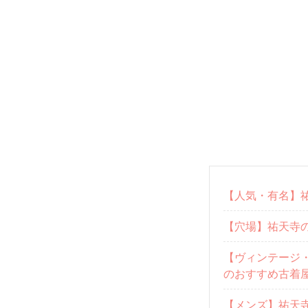
【人気・有名】
【穴場】祐天寺
【ヴィンテージ
のおすすめ古着
【メンズ】祐天