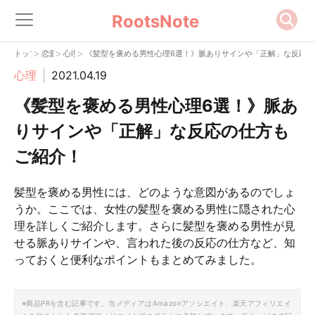
RootsNote
>
>
>
トップ
恋愛
心理
《髪型を褒める男性心理6選！》脈ありサインや「正解」な反応の
心理
2021.04.19
《髪型を褒める男性心理6選！》脈あ
りサインや「正解」な反応の仕方も
ご紹介！
髪型を褒める男性には、どのような意図があるのでしょ
うか。ここでは、女性の髪型を褒める男性に隠された心
理を詳しくご紹介します。さらに髪型を褒める男性が見
せる脈ありサインや、言われた後の反応の仕方など、知
っておくと便利なポイントもまとめてみました。
※商品PRを含む記事です。当メディアはAmazonアソシエイト、楽天アフィリエイ