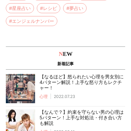
#星座占い
#レシピ
#夢占い
#エンジェルナンバー
N
EW
新着記事
【なるほど】怒られたい心理を男女別に
4パターン解説！上手な怒り方もレクチ
ャー！
心理
2022.07.23
【なんで？】約束を守らない男の心理は
5パターン！上手な対処法・付き合い方
も解説