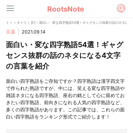
RootsNote
>
>
>
トップ
キャリア
言葉
面白い・変な四字熟語54選！ギャグセンス抜群の話のネタにな
言葉
2021.09.14
面白い・変な四字熟語54選！ギャグ
センス抜群の話のネタになる4文字
の言葉を紹介
面白い四字熟語をご存知ですか？四字熟語は漢字四文字
で作られた熟語ですが、中には、笑える変な四字熟語や
雑談ネタになる四字熟語、座右の銘として心に留めてお
きたい四字熟語、前向きになれる人気の四字熟語など、
多くの四字熟語があります。この記事では、これらの面
白い四字熟語をランキング形式でご紹介します！