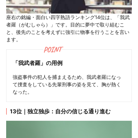
座右の銘編・面白い四字熟語ランキング14位は、「我武
者羅（がむしゃら）」です。目的に夢中で取り組むこ
と、後先のことを考えずに強引に物事を行うことを言い
ます。
POINT
「我武者羅」の用例
強盗事件の犯人を捕まえるため、我武者羅になっ
て捜査をしている先輩刑事の姿を見て、胸が熱く
なった。
13位｜独立独歩：自分の信じる通り進む