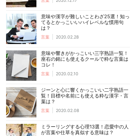
言葉
2020.12.17
意味や漢字が難しいことわざ25選！知っ
てるとかっこいいハイレベルな慣用句
は？
言葉
2020.02.28
意味や響きがかっこいい三字熟語一覧！
座右の銘にも使えるクールで粋な言葉は
コレ！
言葉
2020.02.10
ジーンと心に響くかっこいい二字熟語一
覧！目標や名前にも使える粋な漢字・言
葉は？
言葉
2020.02.08
ミラーリングする心理13選！恋愛中の人
が言葉や仕草を真似する意味は？