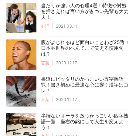
当たりが強い人の心理4選！特徴や対処
を押さえれば言い方がきつい先輩も大丈
夫！
心理
2021.03.11
腹がよじれるほど面白いことわざ25選！
日本や世界のへんてこで笑える慣用句
は？
言葉
2020.12.17
書道にピッタリのかっこいい五字熟語一
覧！書き初めに最適な心に響く漢字はコ
レ！
言葉
2020.12.17
半端ないオーラを放つかっこいい四字熟
語一覧！座右の銘にして人生を変えよ
う！