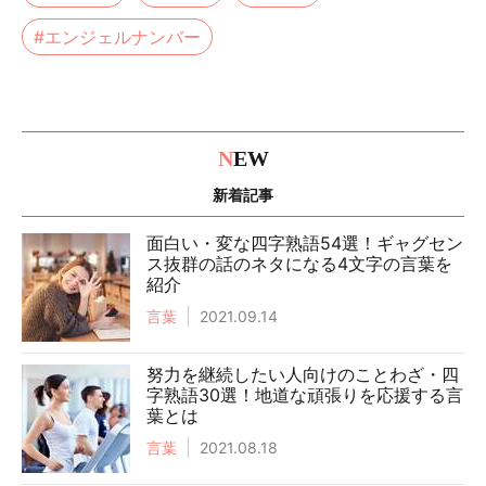
#エンジェルナンバー
N
EW
新着記事
面白い・変な四字熟語54選！ギャグセン
ス抜群の話のネタになる4文字の言葉を
紹介
言葉
2021.09.14
努力を継続したい人向けのことわざ・四
字熟語30選！地道な頑張りを応援する言
葉とは
言葉
2021.08.18