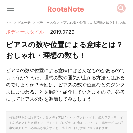
RootsNote
>
>
>
トップ
ビューティー
ボディースタイル
ピアスの数や位置による意味とは？おしゃれ・理
ボディースタイル
2019.07.29
ピアスの数や位置による意味とは？
おしゃれ・理想の数も！
ピアスの数や位置による意味にはどんなものがあるので
しょうか？また、理想の数や運気が上がる方法とはある
のでしょうか？今回は、ピアスの数や位置などのジンク
スにまつわることを解説・紹介していきますので、参考
にしてピアスの数を調節してみましょう。
※商品PRを含む記事です。当メディアはAmazonアソシエイト、楽天アフィリエイ
トを始めとした各種アフィリエイトプログラムに参加しています。当サービスの記
事で紹介している商品を購入すると、売上の一部が弊社に還元されます。