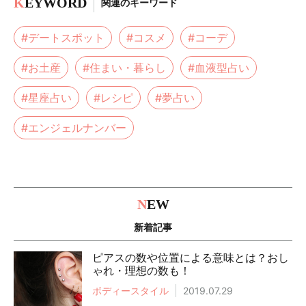
K
EYWORD
関連のキーワード
#デートスポット
#コスメ
#コーデ
#お土産
#住まい・暮らし
#血液型占い
#星座占い
#レシピ
#夢占い
#エンジェルナンバー
N
EW
新着記事
ピアスの数や位置による意味とは？おし
ゃれ・理想の数も！
ボディースタイル
2019.07.29