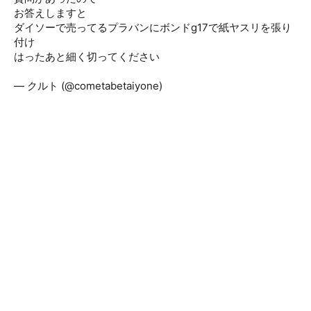
お答えしますと
ダイソーで売ってるプラバンにボンドg17で紙ヤスリを張り
付け
はったあと細く切ってください
pic.twitter.com/4jwBZOgmJM
— クルト (@cometabetaiyone)
December 25, 2018