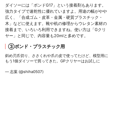
ダイソーには「ボンドG17」という接着剤もあります。
強力タイプで速乾性に優れていますよ。用途の幅がやや
広く、「合成ゴム・皮革・金属・硬質プラスチック・
木」などに使えます。靴や机の修理からウレタン素材の
接着まで、いろいろ利用できますね。使い方は「Gクリ
ヤー」と同じで、内容量も20mlと多めです。
③ボンド・プラスチック用
斜め刃爪切り、ささくれや爪の皮で使ってたけど、模型用に
もう1個ダイソーで買ってきた。GPクリヤーはお試しに
pic.twitter.com/5jTBMXTZu5
— 志葉 (@shiha0507)
April 10, 2020