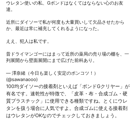
ウレタン使いの私、Gボンドはなくてはならない心のお友
達。
近所にダイソーで私が何度も大量買いして欠品させたから
か、最近は常に補充してくれるようになった。
ええ、犯人は私です。
昔ドライマンゴーにはまって近所の薬局の売り場の棚を、一
列展開から壁面展開にまで広げた前科あり。
pic.twitter.com/ZblwcLX9hE
— 澤奈緒（今日も楽しく安定のポンコツ！）
(@sawanaooo)
February 11, 2019
100均ダイソーの接着剤といえば「ボンドGクリヤー」が
有名です。速乾性が特徴で、「皮革・布・合成ゴム・硬
質プラスチック」に使用できる種類ですね。とくにウレ
タンを扱う場合に人気ですよ。合成ゴムに使える接着剤
はウレタンがOKなのでチェックしておきましょう。