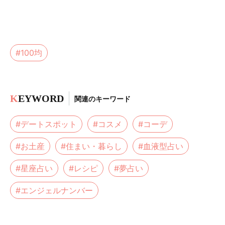
#100均
K
EYWORD
関連のキーワード
#デートスポット
#コスメ
#コーデ
#お土産
#住まい・暮らし
#血液型占い
#星座占い
#レシピ
#夢占い
#エンジェルナンバー