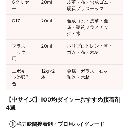
Gクリヤ
20ml
皮革・布・合成ゴム・
ー
硬質プラスチック
G17
20ml
合成ゴム・皮革・金
属・硬質プラスチッ
ク・木
プラス
20ml
ポリプロピレン・革・
チック
ゴム・布・木材
用
エポキ
12g×2
金属・ガラス・石材・
シ2液混
本
陶器・木材
合
【中サイズ】100均ダイソーおすすめ接着剤
4選
①強力瞬間接着剤・プロ用ハイグレード