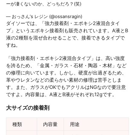
ーが凄くないのか、どっちだろ？(笑)
#レジン好きさんと繋
がりたい
pic.twitter.com/5u30CTPda6
— おっさん’s レジン (@ossansragin)
August 26, 2019
ダイソーでは、「強力接着剤・エポキシ2液混合タイ
プ」というエポキシ接着剤も販売されています。A液とB
液の2種類を混ぜ合わせることで、接着できるタイプで
すね。
「強力接着剤・エポキシ2液混合タイプ」は、高い強度
を誇るため、「金属・ガラス・石材・陶器・木材」など
の修理に向いています。しかし、硬度が出過ぎるため、
革やウレタンなどの柔らかい素材の修理は苦手としま
す。また、ガラスがOKでもアクリルはNGなので要注意
ですよ。内容量は、A液とB液がそれぞれ12gです。
大サイズの接着剤
種類
内容量
用途