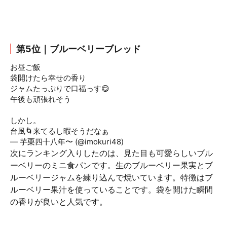
第5位｜ブルーベリーブレッド
お昼ご飯
#セブンイレブン
#ブルーベリーブレッド
袋開けたら幸せの香り
ジャムたっぷりで口福っす😋
午後も頑張れそう
しかし。
台風🌀来てるし暇そうだなぁ
pic.twitter.com/LS2Khv4y0s
— 芋栗四十八年〜 (@imokuri48)
September 8, 2019
次にランキング入りしたのは、見た目も可愛らしいブル
ーベリーのミニ食パンです。生のブルーベリー果実とブ
ルーベリージャムを練り込んで焼いています。特徴はブ
ルーベリー果汁を使っていることです。袋を開けた瞬間
の香りが良いと人気です。