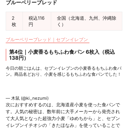
ブルーベリーブレッド
2
税込116
全国（北海道、九州、沖縄除
枚
円
く）
ブルーベリーブレッド｜セブンイレブン
第4位｜小麦香るもちふわ食パン 6枚入（税込
138円）
今日の朝ごはんは、セブンイレブンの小麦香るもちふわ食パ
ン。商品名どおり、小麦を感じるもちふわな食パンでした！
#temite梅雨のパンまつり
#元気toU
#ブレッド行こう
#もぐ
もぐタイム2019
#PR
#temite
#temiteパン
#パン
#g3itsc
pic.twitter.com/csVjMQKnxo
— 木鼠 (@ki_nezumi)
July 19, 2019
次におすすめするのは、北海道産小麦を使った食パンで
す。人気の秘密は、数年前に大手メーカーから発売され
て大人気となった超強力小麦「ゆめちから」と、セブン
イレブンイチオシの「きたほなみ」を使っていることで