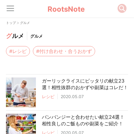
RootsNote
>
トップ
グルメ
グ
ルメ
グルメ
#レシピ
#付け合わせ・合うおかず
ガーリックライスにピッタリの献立23
選！相性抜群のおかずや副菜はコレだ！
レシピ
2020.05.07
バンバンジーと合わせたい献立24選！
相性良しのご飯ものや副菜をご紹介！
レシピ
2020.05.07