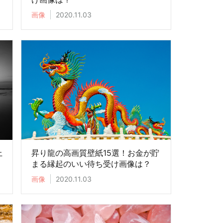
画像
2020.11.03
上
昇り龍の高画質壁紙15選！お金が貯
まる縁起のいい待ち受け画像は？
画像
2020.11.03