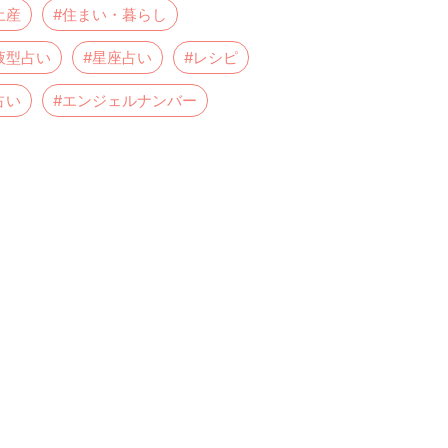
土産
#住まい・暮らし
液型占い
#星座占い
#レシピ
占い
#エンジェルナンバー