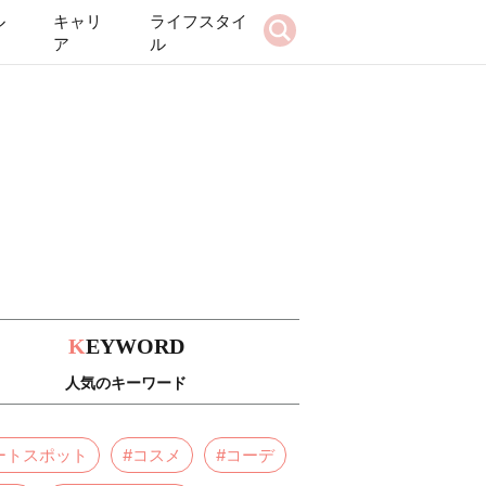
ル
キャリ
ライフスタイ
ア
ル
K
EYWORD
人気のキーワード
ートスポット
#コスメ
#コーデ