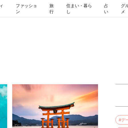
ィ
ファッショ
旅
住まい・暮ら
占
グ
ン
行
し
い
メ
#デ