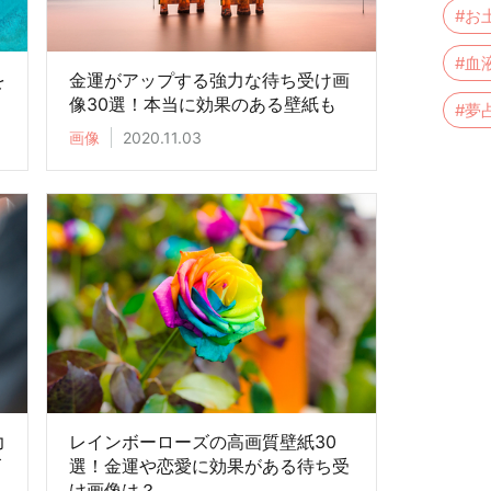
#お
#血
を
金運がアップする強力な待ち受け画
像30選！本当に効果のある壁紙も
#夢
画像
2020.11.03
力
レインボーローズの高画質壁紙30
ズ
選！金運や恋愛に効果がある待ち受
け画像は？