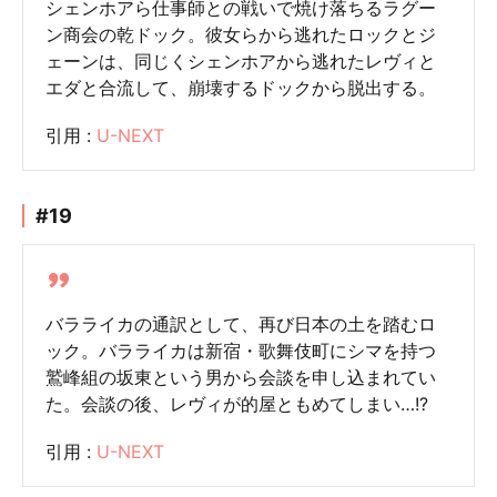
シェンホアら仕事師との戦いで焼け落ちるラグー
ン商会の乾ドック。彼女らから逃れたロックとジ
ェーンは、同じくシェンホアから逃れたレヴィと
エダと合流して、崩壊するドックから脱出する。
引用 :
U-NEXT
#19
バラライカの通訳として、再び日本の土を踏むロ
ック。バラライカは新宿・歌舞伎町にシマを持つ
鷲峰組の坂東という男から会談を申し込まれてい
た。会談の後、レヴィが的屋ともめてしまい…!?
引用 :
U-NEXT