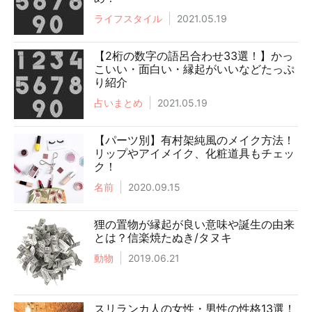
ライフスタイル
2021.05.19
【2桁の数字の語呂合わせ33選！】かっ
こいい・面白い・縁起がいいなどたっぷ
り紹介
占いまとめ
2021.05.19
【パーツ別】有村架純風のメイク方法！
リップやアイメイク、化粧道具もチェッ
ク！
名前
2020.09.15
狸の置物が縁起が良い意味や誕生の由来
とは？信楽焼たぬき/タヌキ
動物
2019.06.21
スリランカ人の女性・男性の性格13選！