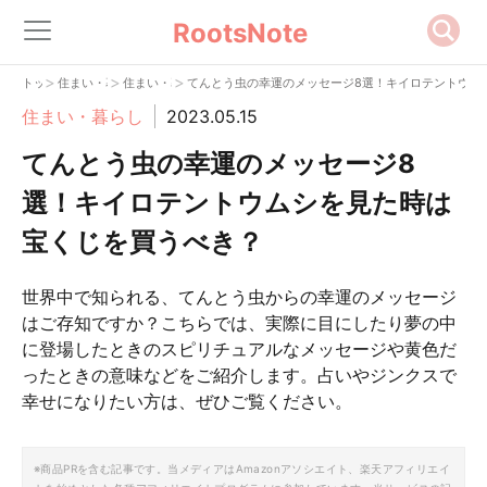
RootsNote
>
>
>
トップ
住まい・暮らし
住まい・暮らし
てんとう虫の幸運のメッセージ8選！キイロテントウム
住まい・暮らし
2023.05.15
てんとう虫の幸運のメッセージ8
選！キイロテントウムシを見た時は
宝くじを買うべき？
世界中で知られる、てんとう虫からの幸運のメッセージ
はご存知ですか？こちらでは、実際に目にしたり夢の中
に登場したときのスピリチュアルなメッセージや黄色だ
ったときの意味などをご紹介します。占いやジンクスで
幸せになりたい方は、ぜひご覧ください。
※商品PRを含む記事です。当メディアはAmazonアソシエイト、楽天アフィリエイ