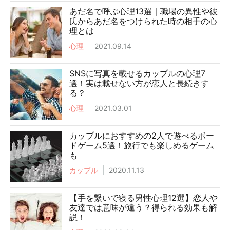
あだ名で呼ぶ心理13選｜職場の異性や彼
氏からあだ名をつけられた時の相手の心
理とは
心理
2021.09.14
SNSに写真を載せるカップルの心理7
選！実は載せない方が恋人と長続きす
る？
心理
2021.03.01
カップルにおすすめの2人で遊べるボー
ドゲーム5選！旅行でも楽しめるゲーム
も
カップル
2020.11.13
【手を繋いで寝る男性心理12選】恋人や
友達では意味が違う？得られる効果も解
説！