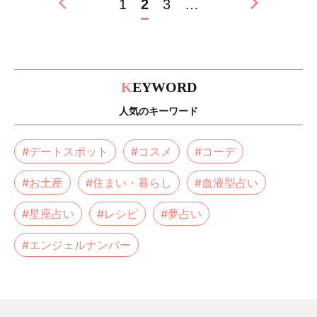
1
2
3
…
K
EYWORD
人気のキーワード
#デートスポット
#コスメ
#コーデ
#お土産
#住まい・暮らし
#血液型占い
#星座占い
#レシピ
#夢占い
#エンジェルナンバー