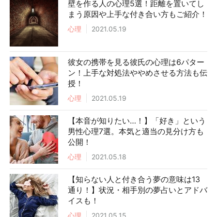
壁を作る人の心理5選！距離を置いてし
まう原因や上手な付き合い方もご紹介！
心理
2021.05.19
彼女の携帯を見る彼氏の心理は6パター
ン！上手な対処法ややめさせる方法も伝
授！
心理
2021.05.19
【本音が知りたい…！】「好き」という
男性心理7選。本気と適当の見分け方も
公開！
心理
2021.05.18
【知らない人と付き合う夢の意味は13
通り！】状況・相手別の夢占いとアドバ
イスも！
心理
2021.05.15