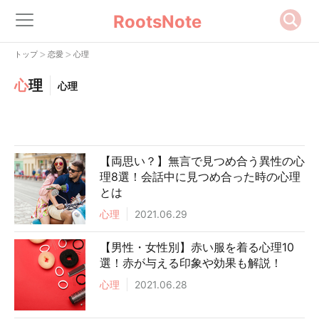
RootsNote
>
>
トップ
恋愛
心理
心
理
心理
【両思い？】無言で見つめ合う異性の心
理8選！会話中に見つめ合った時の心理
とは
心理
2021.06.29
【男性・女性別】赤い服を着る心理10
選！赤が与える印象や効果も解説！
心理
2021.06.28